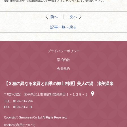
※営業時間ほか、詳細情報はスキー場オフィシャルＨＰにてご確認ください。
前へ
次へ
記事一覧へ戻る
プライバシーポリシー
宿泊約款
会員規約
【３種の異なる泉質と四季の郷土料理】美人の湯 瀬美温泉
〒
024-0322
岩手県北上市和賀町岩崎新田１－１２８－２
TEL
0197-73-7294
FAX
0197-73-7011
Copyright © Semionsen Co.,Ltd. All Rights Reserved.
cookieの利用について