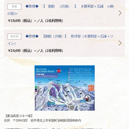
◆禁煙◆ 【 新館 （川側） 】 ８畳和室＋広縁 ≪桐
和室
の花≫
￥19,400（税込）～／人（2名利用時）
◆禁煙◆ 【新館（川側）】 和洋室（８畳和室＋広縁＋ツ
和洋室
イン）
￥24,400（税込）～／人（2名利用時）
【夏油高原スキー場】
住所 〒024-0322 岩手県北上市和賀町岩崎新田国有林内