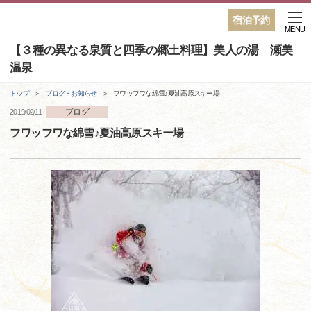
宿泊予約
MENU
【３種の異なる泉質と四季の郷土料理】美人の湯 瀬美
温泉
トップ
ブログ・お知らせ
フワッフワな綿雪♪夏油高原スキー場
ブログ
2019/02/11
フワッフワな綿雪♪夏油高原スキー場