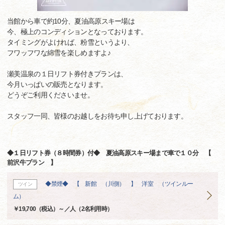
当館から車で約10分、夏油高原スキー場は
今、極上のコンディションとなっております。
タイミングがよければ、粉雪というより、
フワッフワな綿雪を楽しめますよ♪
瀬美温泉の１日リフト券付きプランは、
今月いっぱいの販売となります。
どうぞご利用くださいませ。
スタッフ一同、皆様のお越しをお待ち申し上げております。
◆１日リフト券（８時間券）付◆ 夏油高原スキー場まで車で１０分 【
前沢牛プラン 】
◆禁煙◆ 【 新館 （川側） 】 洋室 （ツインルー
ツイン
ム）
￥19,700（税込）～／人（2名利用時）