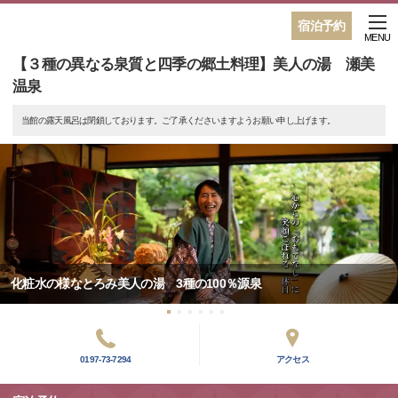
宿泊予約
MENU
【３種の異なる泉質と四季の郷土料理】美人の湯 瀬美
温泉
当館の露天風呂は閉鎖しております。ご了承くださいますようお願い申し上げます。
化粧水の様なとろみ美人の湯 3種の100％源泉
0197-73-7294
アクセス