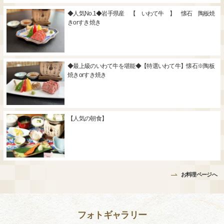
◆人気No.1◆岩手県産 【 いわて牛 】 懐石 陶板焼
きorすき焼き
◆最上級のいわて牛を堪能◆【特選いわて牛】懐石※陶板
焼きorすき焼き
【人気の朝食】
お料理ページへ
フォトギャラリー