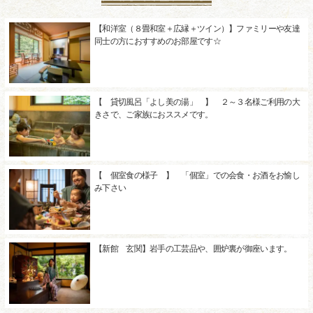
【和洋室（８畳和室＋広縁＋ツイン）】ファミリーや友達
同士の方におすすめのお部屋です☆
【 貸切風呂「よし美の湯」 】 ２～３名様ご利用の大
きさで、ご家族におススメです。
【 個室食の様子 】 「個室」での会食・お酒をお愉し
み下さい
【新館 玄関】岩手の工芸品や、囲炉裏が御座います。