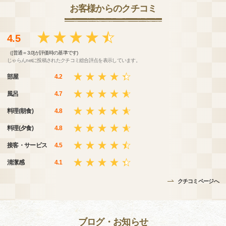
お客様からのクチコミ
4.5
（[普通＝3.0]が評価時の基準です)
じゃらんnetに投稿されたクチコミ総合評点を表示しています。
部屋
4.2
風呂
4.7
料理(朝食)
4.8
料理(夕食)
4.8
接客・サービス
4.5
清潔感
4.1
クチコミページへ
ブログ・お知らせ