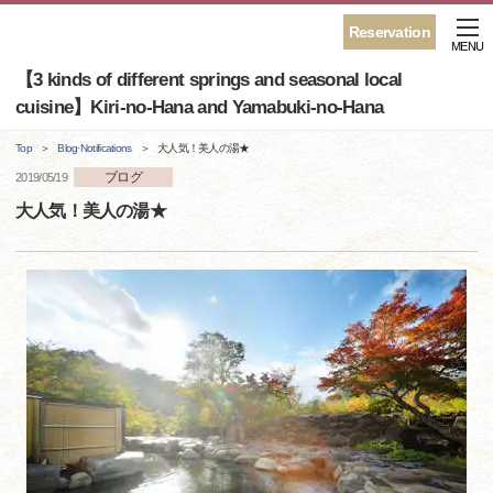
Reservation
MENU
【3 kinds of different springs and seasonal local
cuisine】Kiri-no-Hana and Yamabuki-no-Hana
Top
Blog·Notifications
大人気！美人の湯★
ブログ
2019/05/19
大人気！美人の湯★