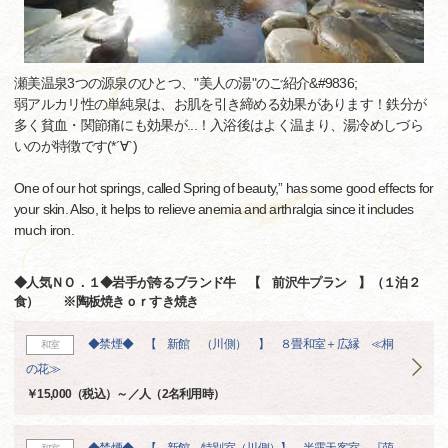
瀬美温泉3つの源泉のひとつ、"美人の湯"のご紹介&#9836;
弱アルカリ性の単純泉は、お肌を引き締める効果があります！鉄分が
多く貧血・関節痛にも効果が...！入浴後はよく温まり、湯冷めしづら
いのが特徴です(*´∀`)
One of our hot springs, called Spring of beauty,” has some good effects for
your skin. Also, it helps to relieve anemia and arthralgia since it includes
much iron.
◆人気ＮＯ．１◆岩手が誇るブランド牛 【 前沢牛プラン 】（１泊２
食） ※陶板焼きｏｒすき焼き
◆禁煙◆ 【 新館 （川側） 】 ８畳和室＋広縁 ≪桐
和室
の花≫
￥15,000（税込）～／人（2名利用時）