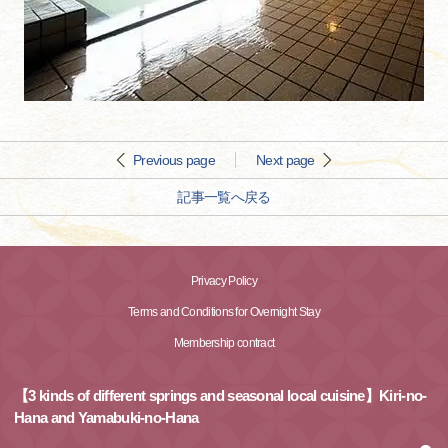
Previous page
Next page
記事一覧へ戻る
Privacy Policy
Terms and Conditions for Overnight Stay
Membership contract
【3 kinds of different springs and seasonal local cuisine】Kiri-no-
Hana and Yamabuki-no-Hana