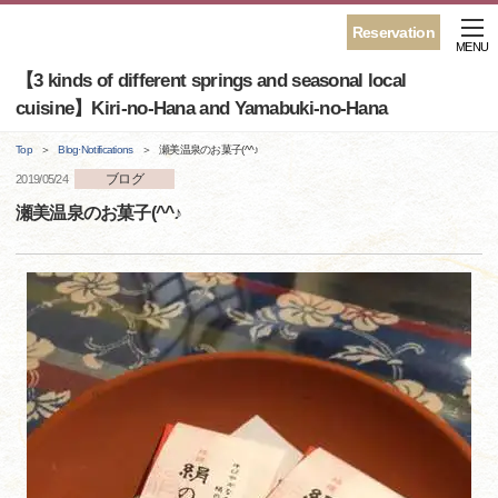
Reservation
MENU
【3 kinds of different springs and seasonal local
cuisine】Kiri-no-Hana and Yamabuki-no-Hana
Top
Blog·Notifications
瀬美温泉のお菓子(^^♪
ブログ
2019/05/24
瀬美温泉のお菓子(^^♪