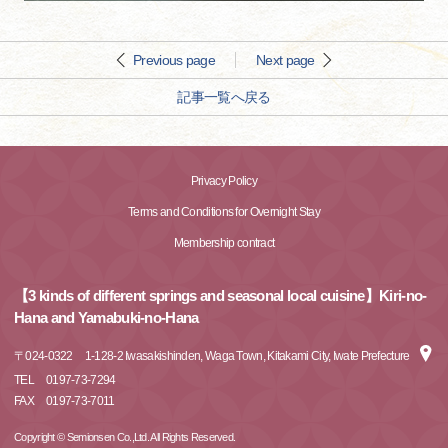
Previous page
Next page
記事一覧へ戻る
Privacy Policy
Terms and Conditions for Overnight Stay
Membership contract
【3 kinds of different springs and seasonal local cuisine】Kiri-no-
Hana and Yamabuki-no-Hana
〒
024-0322
1-128-2 Iwasakishinden, Waga Town, Kitakami City, Iwate Prefecture
TEL
0197-73-7294
FAX
0197-73-7011
Copyright © Semionsen Co.,Ltd. All Rights Reserved.