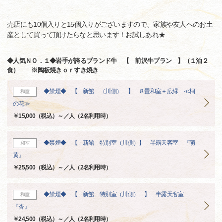
.
売店にも10個入りと15個入りがございますので、家族や友人へのお土
産として買って頂けたらなと思います！お試しあれ★
◆人気ＮＯ．１◆岩手が誇るブランド牛 【 前沢牛プラン 】（１泊２
食） ※陶板焼きｏｒすき焼き
◆禁煙◆ 【 新館 （川側） 】 ８畳和室＋広縁 ≪桐
和室
の花≫
￥15,000（税込）～／人（2名利用時）
◆禁煙◆ 【 新館 特別室（川側）】 半露天客室 『萌
和室
黄』
￥25,500（税込）～／人（2名利用時）
◆禁煙◆ 【 新館 特別室（川側） 】 半露天客室
和室
『杏』
￥24,500（税込）～／人（2名利用時）