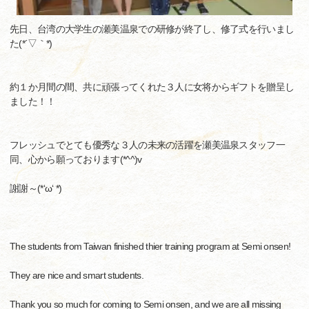
先日、台湾の大学生の瀬美温泉での研修が終了し、修了式を行いまし
た(*´▽｀*)
約１か月間の間、共に頑張ってくれた３人に女将からギフトを贈呈し
ました！！
フレッシュでとても優秀な３人の未来の活躍を瀬美温泉スタッフ一
同、心から願っております(*^^)v
謝謝～(*‘ω‘ *)
The students from Taiwan finished thier training program at Semi onsen!
They are nice and smart students.
Thank you so much for coming to Semi onsen, and we are all missing