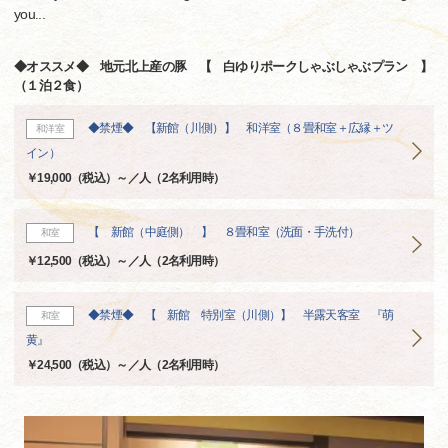
you...
◆オススメ◆ 地元北上産の豚 【 白ゆりポークしゃぶしゃぶプラン 】
（１泊２食）
◆禁煙◆ 【新館（川側）】 和洋室（８畳和室＋広縁＋ツ
和洋室
イン）
￥19,000（税込）～／人（2名利用時）
【 新館（中庭側） 】 ８畳和室（洗面・手洗付）
和室
￥12,500（税込）～／人（2名利用時）
◆禁煙◆ 【 新館 特別室（川側）】 半露天客室 『萌
和室
黄』
￥24,500（税込）～／人（2名利用時）