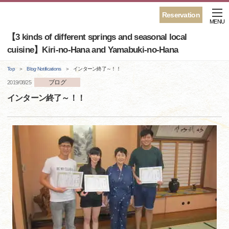
Reservation
MENU
【3 kinds of different springs and seasonal local
cuisine】Kiri-no-Hana and Yamabuki-no-Hana
Top
Blog·Notifications
インターン終了～！！
ブログ
2019/08/25
インターン終了～！！