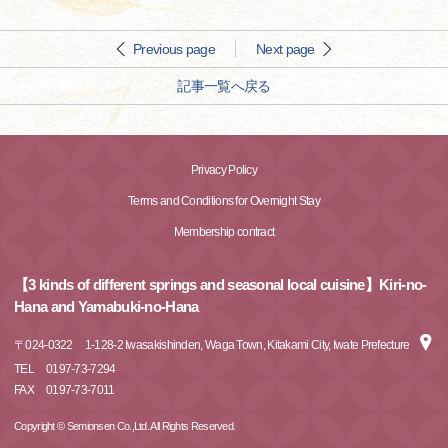
Previous page
Next page
記事一覧へ戻る
Privacy Policy
Terms and Conditions for Overnight Stay
Membership contract
【3 kinds of different springs and seasonal local cuisine】Kiri-no-
Hana and Yamabuki-no-Hana
〒
024-0322
1-128-2 Iwasakishinden, Waga Town, Kitakami City, Iwate Prefecture
TEL
0197-73-7294
FAX
0197-73-7011
Copyright © Semionsen Co.,Ltd. All Rights Reserved.