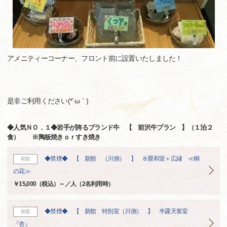
アメニティーコーナー、フロント前に設置いたしました！
是非ご利用ください(*´ω｀)
◆人気ＮＯ．１◆岩手が誇るブランド牛 【 前沢牛プラン 】（１泊２
食） ※陶板焼きｏｒすき焼き
◆禁煙◆ 【 新館 （川側） 】 ８畳和室＋広縁 ≪桐
和室
の花≫
￥15,000（税込）～／人（2名利用時）
◆禁煙◆ 【 新館 特別室（川側） 】 半露天客室
和室
『杏』