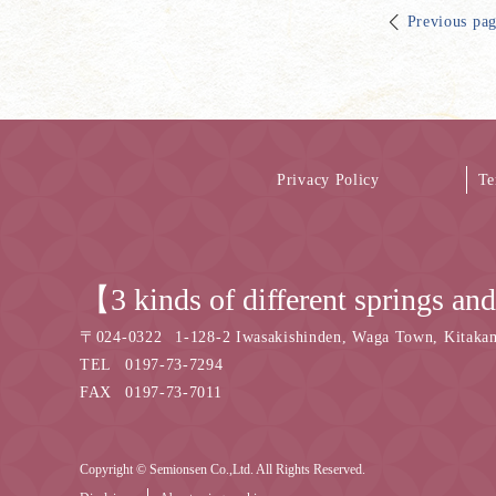
Previous pa
Privacy Policy
Te
【3 kinds of different springs a
〒
024-0322
1-128-2 Iwasakishinden, Waga Town, Kitakami
TEL
0197-73-7294
FAX
0197-73-7011
Copyright © Semionsen Co.,Ltd. All Rights Reserved.