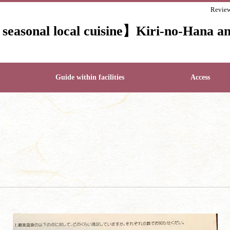
Revie
nd seasonal local cuisine】Kiri-no-Hana
Guide within facilities
Access