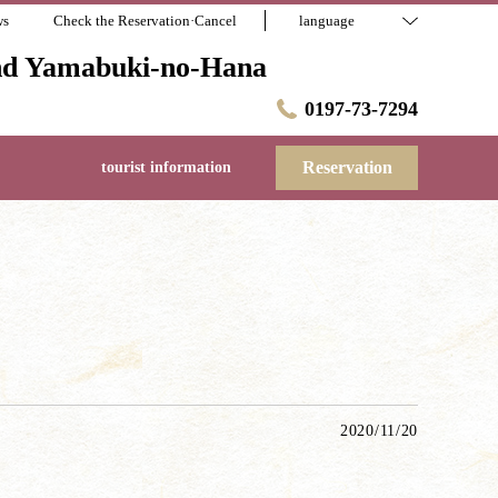
ws
Check the Reservation·Cancel
language
 and Yamabuki-no-Hana
0197-73-7294
Reservation
tourist information
2020/11/20