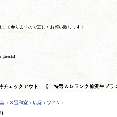
進して参りますので宜しくお願い致します！！
e guests!
時チェックアウト 【 特選Ａ５ランク前沢牛プラ
室（８畳和室＋広縁＋ツイン）
時）