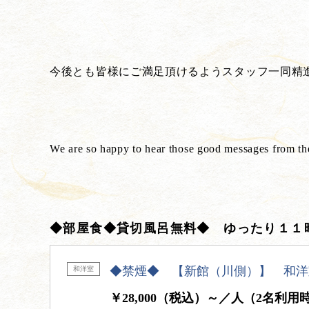
今後とも皆様にご満足頂けるようスタッフ一同精
We are so happy to hear those good messages from th
◆部屋食◆貸切風呂無料◆ ゆったり１１
◆禁煙◆ 【新館（川側）】 和洋
和洋室
￥28,000（税込）～／人（2名利用