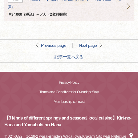
黄』
￥34,000（税込）～／人（2名利用時）
Previous page
Next page
記事一覧へ戻る
Privacy Policy
Terms and Conditions for Overnight Stay
Membership contract
【3 kinds of different springs and seasonal local cuisine】Kiri-no-
Hana and Yamabuki-no-Hana
〒
024-0322
1-128-2 Iwasakishinden, Waga Town, Kitakami City, Iwate Prefecture