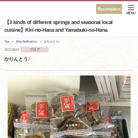
Reservation
MENU
【3 kinds of different springs and seasonal local
cuisine】Kiri-no-Hana and Yamabuki-no-Hana
Top
Blog·Notifications
かりんとう♪
ブログ
2021/06/20
かりんとう♪