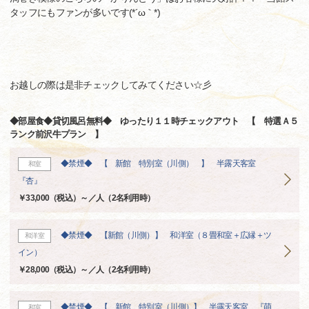
タッフにもファンが多いです(*´ω｀*)
お越しの際は是非チェックしてみてください☆彡
◆部屋食◆貸切風呂無料◆ ゆったり１１時チェックアウト 【 特選Ａ５
ランク前沢牛プラン 】
◆禁煙◆ 【 新館 特別室（川側） 】 半露天客室
和室
『杏』
￥33,000（税込）～／人（2名利用時）
◆禁煙◆ 【新館（川側）】 和洋室（８畳和室＋広縁＋ツ
和洋室
イン）
￥28,000（税込）～／人（2名利用時）
◆禁煙◆ 【 新館 特別室（川側）】 半露天客室 『萌
和室