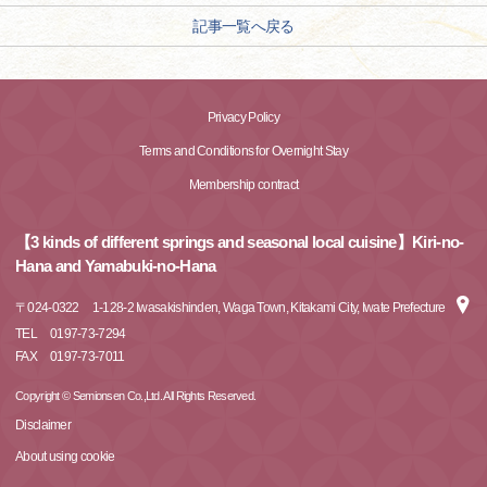
記事一覧へ戻る
Privacy Policy
Terms and Conditions for Overnight Stay
Membership contract
【3 kinds of different springs and seasonal local cuisine】Kiri-no-
Hana and Yamabuki-no-Hana
〒
024-0322
1-128-2 Iwasakishinden, Waga Town, Kitakami City, Iwate Prefecture
TEL
0197-73-7294
FAX
0197-73-7011
Copyright © Semionsen Co.,Ltd. All Rights Reserved.
Disclaimer
About using cookie