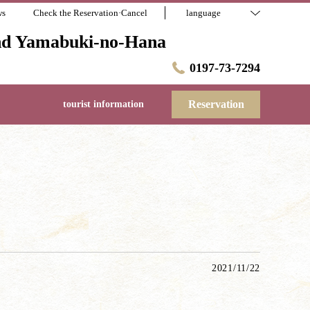
ws
Check the Reservation·Cancel
language
 and Yamabuki-no-Hana
0197-73-7294
Reservation
tourist information
2021/11/22