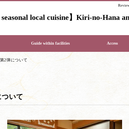
Revie
nd seasonal local cuisine】Kiri-no-Hana
Guide within facilities
Access
第2弾について
について