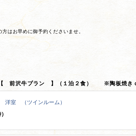
の方はお早めに御予約くださいませ。
 【 前沢牛プラン 】（１泊２食） ※陶板焼き
 洋室 （ツインルーム）
時）