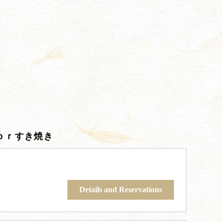
ｏｒすき焼き
Details and Reservations