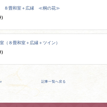
 ８畳和室＋広縁 ≪桐の花≫
時）
室（８畳和室＋広縁＋ツイン）
時）
ge
記事一覧へ戻る