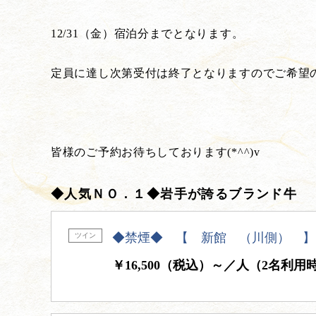
12/31（金）宿泊分までとなります。
定員に達し次第受付は終了となりますのでご希望
皆様のご予約お待ちしております(*^^)v
◆人気ＮＯ．１◆岩手が誇るブランド牛
◆禁煙◆ 【 新館 （川側） 】
ツイン
￥16,500（税込）～／人（2名利用