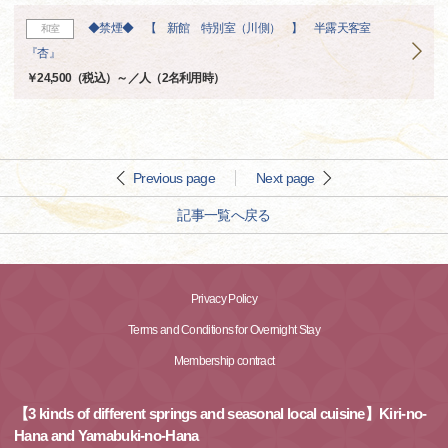
◆禁煙◆ 【 新館 特別室（川側） 】 半露天客室
和室
『杏』
￥24,500（税込）～／人（2名利用時）
Previous page
Next page
記事一覧へ戻る
Privacy Policy
Terms and Conditions for Overnight Stay
Membership contract
【3 kinds of different springs and seasonal local cuisine】Kiri-no-
Hana and Yamabuki-no-Hana