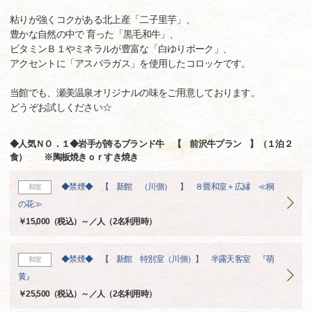
粘りが強くコクがある北上産「二子里芋」、
豊かな自然の中で 育った「黒毛和牛」、
ビタミンＢ１やミネラルが豊富な「白ゆりポーク」、
アクセントに「アスパラガス」を使用したコロッケです。
当館でも、瀬美温泉オリジナルの味をご用意しております。
どうぞお試しください☆
◆人気ＮＯ．１◆岩手が誇るブランド牛 【 前沢牛プラン 】（１泊２
食） ※陶板焼きｏｒすき焼き
◆禁煙◆ 【 新館 （川側） 】 ８畳和室＋広縁 ≪桐
和室
の花≫
￥15,000（税込）～／人（2名利用時）
◆禁煙◆ 【 新館 特別室（川側）】 半露天客室 『萌
和室
黄』
￥25,500（税込）～／人（2名利用時）