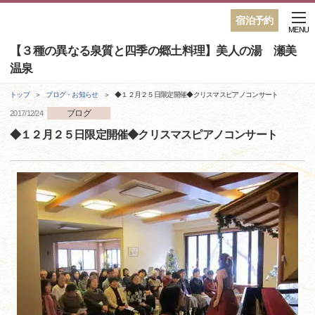
宿泊予約
MENU
【３種の異なる泉質と四季の郷土料理】美人の湯 瀬美
温泉
トップ
ブログ・お知らせ
◆１２月２５日限定開催◆クリスマスピアノコンサート
ブログ
2017/12/24
◆１２月２５日限定開催◆クリスマスピアノコンサート