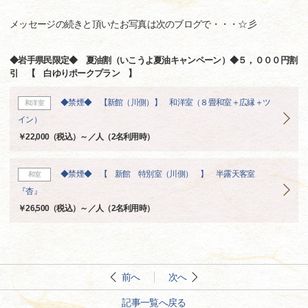
メッセージの続きと頂いたお写真は次のブログで・・・☆彡
◆岩手県民限定◆ 夏油割（いこうよ夏油キャンペーン）◆５，０００円割
引 【 白ゆりポークプラン 】
◆禁煙◆ 【新館（川側）】 和洋室（８畳和室＋広縁＋ツ
和洋室
イン）
￥22,000（税込）～／人（2名利用時）
◆禁煙◆ 【 新館 特別室（川側） 】 半露天客室
和室
『杏』
￥26,500（税込）～／人（2名利用時）
前へ
次へ
記事一覧へ戻る