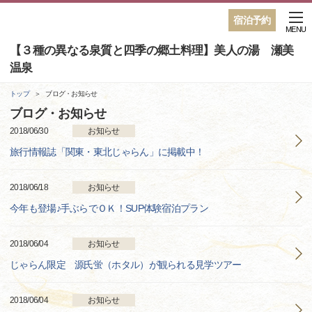
宿泊予約
MENU
【３種の異なる泉質と四季の郷土料理】美人の湯 瀬美
温泉
トップ
ブログ・お知らせ
ブログ・お知らせ
2018/06/30
お知らせ
旅行情報誌「関東・東北じゃらん」に掲載中！
2018/06/18
お知らせ
今年も登場♪手ぶらでＯＫ！SUP体験宿泊プラン
2018/06/04
お知らせ
じゃらん限定 源氏蛍（ホタル）が観られる見学ツアー
2018/06/04
お知らせ