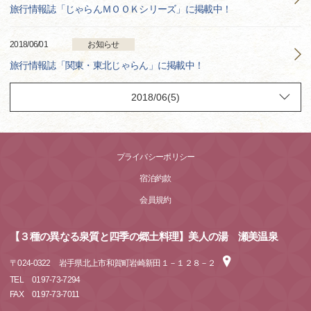
旅行情報誌「じゃらんＭＯＯＫシリーズ」に掲載中！
2018/06/01
お知らせ
旅行情報誌「関東・東北じゃらん」に掲載中！
プライバシーポリシー
宿泊約款
会員規約
【３種の異なる泉質と四季の郷土料理】美人の湯 瀬美温泉
〒
024-0322
岩手県北上市和賀町岩崎新田１－１２８－２
TEL
0197-73-7294
FAX
0197-73-7011